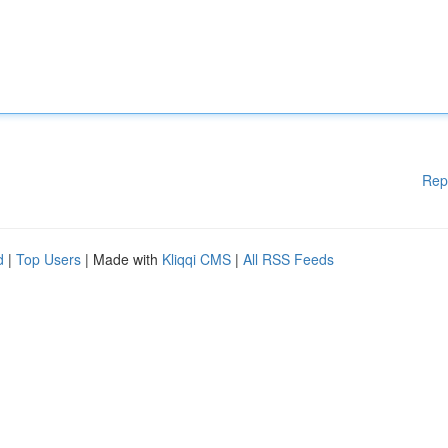
Rep
d
|
Top Users
| Made with
Kliqqi CMS
|
All RSS Feeds