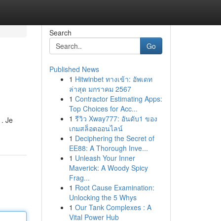
Search
Go
Published News
1
Hitwinbet ทางเข้า: อัพเดท
ล่าสุด มกราคม 2567
1
Contractor Estimating Apps:
Top Choices for Acc...
1
รีวิว Xway777: อันดับ1 ของ
. Je
เกมสล็อตออนไลน์
1
Deciphering the Secret of
EE88: A Thorough Inve...
1
Unleash Your Inner
Maverick: A Woody Spicy
Frag...
1
Root Cause Examination:
Unlocking the 5 Whys
1
Our Tank Complexes : A
Vital Power Hub