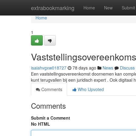
Home
extrabookmarking
Home
New
Submit
Home
1
Vaststellingsovereenkomst
isaiahvgxw018727
78 days ago
News
Discuss
Een vaststellingsovereenkomst doornemen kan complex 
kunt terugvallen bij een juridisch expert . Ook digitaal 
Comments
Who Upvoted
Comments
Submit a Comment
No HTML