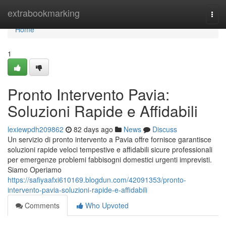
Home
extrabookmarking
Togg
navi
Home
1
Pronto Intervento Pavia:
Soluzioni Rapide e Affidabili
lexiewpdh209862
82 days ago
News
Discuss
Un servizio di pronto intervento a Pavia offre fornisce garantisce
soluzioni rapide veloci tempestive e affidabili sicure professionali
per emergenze problemi fabbisogni domestici urgenti imprevisti.
Siamo Operiamo
https://safiyaafxi610169.blogdun.com/42091353/pronto-
intervento-pavia-soluzioni-rapide-e-affidabili
Comments
Who Upvoted