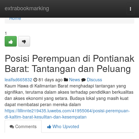
Home
extrabookmarking
Togg
navi
Home
1
Posisi Perempuan di Pontianak
Barat: Tantangan dan Peluang
lealfsd665832
81 days ago
News
Discuss
Kaum Hawa di Kalimantan Barat menghadapi tantangan yang
signifikan, terutama dalam akses terhadap pendidikan berkualitas
dan akses ekonomi yang setara. Budaya lokal yang masih kuat
dapat membatasi peran mereka dalam
https://lillinnte219435.luwebs.com/41955064/posisi-perempuan-
di-kaltim-barat-kesulitan-dan-kesempatan
Comments
Who Upvoted