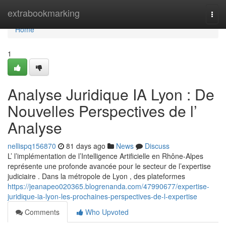
Home
extrabookmarking
Togg
navi
Home
1
Analyse Juridique IA Lyon : De
Nouvelles Perspectives de l’
Analyse
nellispq156870
81 days ago
News
Discuss
L’ l’implémentation de l’Intelligence Artificielle en Rhône-Alpes
représente une profonde avancée pour le secteur de l’expertise
judiciaire . Dans la métropole de Lyon , des plateformes
https://jeanapeo020365.blogrenanda.com/47990677/expertise-
juridique-ia-lyon-les-prochaines-perspectives-de-l-expertise
Comments
Who Upvoted