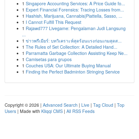
1
Singapore Accounting Services: A Price Guide fo...
1
Expert Financial Forensics: Tracing Losses from...
1
Hashish, Marijuana, Cannabis|Piattella, Sasso, ...
1
I Cannot Fulfill This Request
1
Rajawd777 Livegame: Pengalaman Judi Langsung
...
1
ข่าวพรีเมียร์: บทวิเคราะห์สุดร้อนแรงก่อนเกมสุดส...
1
The Rules of Set Collection: A Detailed Hand...
1
Parramatta Garbage Collection Assisting Keep Ne...
1
Camisetas para grupos
1
Couches USA: Our Ultimate Buying Manual
1
Finding the Perfect Badminton Stringing Service
Copyright © 2026 |
Advanced Search
|
Live
|
Tag Cloud
|
Top
Users
| Made with
Kliqqi CMS
|
All RSS Feeds