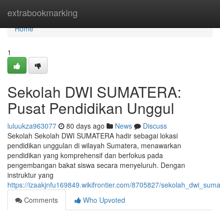
Home
extrabookmarking
Home
1
Sekolah DWI SUMATERA:
Pusat Pendidikan Unggul
luluukza963077
80 days ago
News
Discuss
Sekolah Sekolah DWI SUMATERA hadir sebagai lokasi
pendidikan unggulan di wilayah Sumatera, menawarkan
pendidikan yang komprehensif dan berfokus pada
pengembangan bakat siswa secara menyeluruh. Dengan
instruktur yang
https://izaakjnfu169849.wikifrontier.com/8705827/sekolah_dwi_su
Comments
Who Upvoted