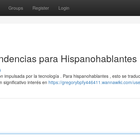
Groups
Register
Login
endencias para Hispanohablantes
s
n impulsada por la tecnología . Para hispanohablantes , esto se tradu
significativo interés en
https://gregorybpfy446411.wannawiki.com/use