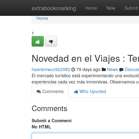
Home
extrabookmarking
Home
New
Submit
Home
1
Novedad en el Viajes : T
haarismwuc922082
79 days ago
News
Discus
El mercado turístico está experimentando una evolució
experiencias cada vez más inmersivas. Observamos un 
Comments
Who Upvoted
Comments
Submit a Comment
No HTML