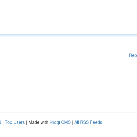
Rep
d
|
Top Users
| Made with
Kliqqi CMS
|
All RSS Feeds