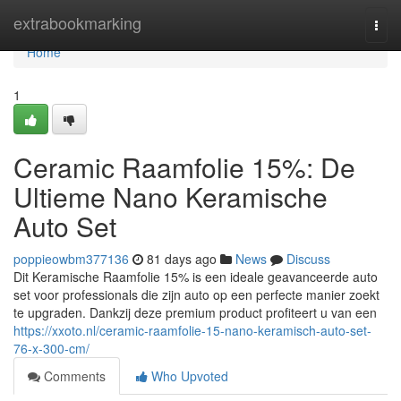
Home
extrabookmarking
Togg
navi
Home
1
Ceramic Raamfolie 15%: De
Ultieme Nano Keramische
Auto Set
poppieowbm377136
81 days ago
News
Discuss
Dit Keramische Raamfolie 15% is een ideale geavanceerde auto
set voor professionals die zijn auto op een perfecte manier zoekt
te upgraden. Dankzij deze premium product profiteert u van een
https://xxoto.nl/ceramic-raamfolie-15-nano-keramisch-auto-set-
76-x-300-cm/
Comments
Who Upvoted