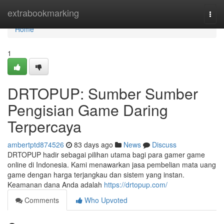
Home
extrabookmarking
Togg
navi
Home
1
DRTOPUP: Sumber Sumber
Pengisian Game Daring
Terpercaya
ambertptd874526
83 days ago
News
Discuss
DRTOPUP hadir sebagai pilihan utama bagi para gamer game
online di Indonesia. Kami menawarkan jasa pembelian mata uang
game dengan harga terjangkau dan sistem yang instan.
Keamanan dana Anda adalah
https://drtopup.com/
Comments
Who Upvoted