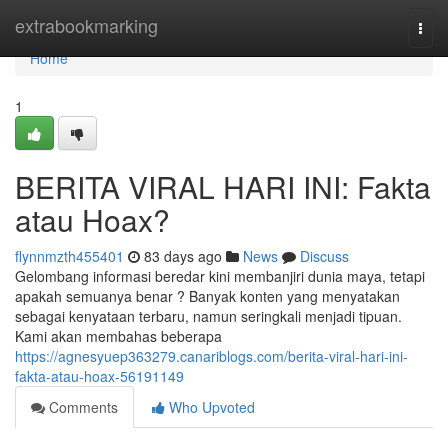
Home
extrabookmarking
Togg
navi
Home
1
BERITA VIRAL HARI INI: Fakta
atau Hoax?
flynnmzth455401
83 days ago
News
Discuss
Gelombang informasi beredar kini membanjiri dunia maya, tetapi
apakah semuanya benar ? Banyak konten yang menyatakan
sebagai kenyataan terbaru, namun seringkali menjadi tipuan.
Kami akan membahas beberapa
https://agnesyuep363279.canariblogs.com/berita-viral-hari-ini-
fakta-atau-hoax-56191149
Comments
Who Upvoted