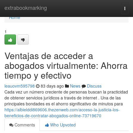
Home
extrabookmarking
Togg
navi
Home
1
Ventajas de acceder a
abogados virtualmente: Ahorra
tiempo y efectivo
leauovm595798
83 days ago
News
Discuss
Cada vez un número creciente de personas buscan la practicidad
de obtener servicios jurídicos a través de internet . Una de las
principales bondades es el ahorro significativo de minutos para
https://albielddi869606.thezenweb.com/acceso-la-justicia-los-
beneficios-de-contratar-abogados-online-73719670
Comments
Who Upvoted