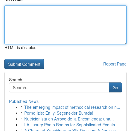
HTML is disabled
Report Page
Search
Go
Published News
1
The emerging impact of methodical research on n...
1
Porno İzle: En İyi Seçenekler Burada!
1
Nutricionista en Arroyo de la Encomienda: una...
1
LA Luxury Photo Booths for Sophisticated Events
1
A Charm of Kanchipuram Silk Dresses: A Ageless ...