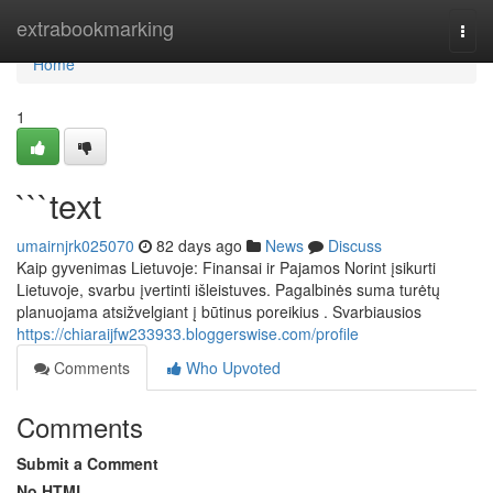
Home
extrabookmarking
Togg
navi
Home
1
```text
umairnjrk025070
82 days ago
News
Discuss
Kaip gyvenimas Lietuvoje: Finansai ir Pajamos Norint įsikurti
Lietuvoje, svarbu įvertinti išleistuves. Pagalbinės suma turėtų
planuojama atsižvelgiant į būtinus poreikius . Svarbiausios
https://chiaraijfw233933.bloggerswise.com/profile
Comments
Who Upvoted
Comments
Submit a Comment
No HTML