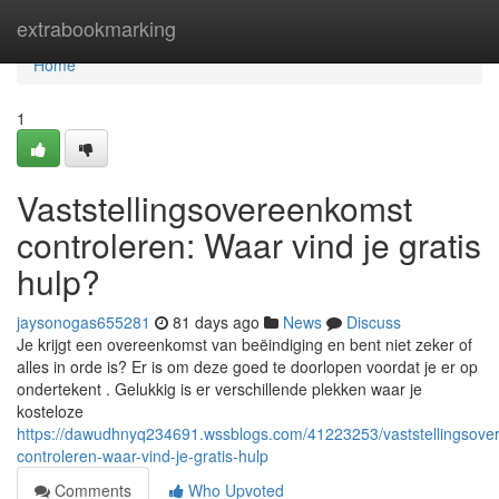
Home
extrabookmarking
Home
1
Vaststellingsovereenkomst
controleren: Waar vind je gratis
hulp?
jaysonogas655281
81 days ago
News
Discuss
Je krijgt een overeenkomst van beëindiging en bent niet zeker of
alles in orde is? Er is om deze goed te doorlopen voordat je er op
ondertekent . Gelukkig is er verschillende plekken waar je
kosteloze
https://dawudhnyq234691.wssblogs.com/41223253/vaststellingsove
controleren-waar-vind-je-gratis-hulp
Comments
Who Upvoted