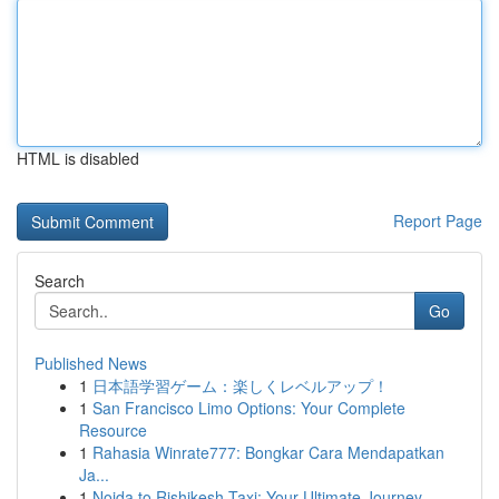
HTML is disabled
Report Page
Search
Go
Published News
1
日本語学習ゲーム：楽しくレベルアップ！
1
San Francisco Limo Options: Your Complete
Resource
1
Rahasia Winrate777: Bongkar Cara Mendapatkan
Ja...
1
Noida to Rishikesh Taxi: Your Ultimate Journey...