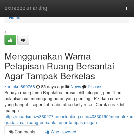
Home
extrabookmarking
Tog
navi
Home
1
Menggunakan Warna
Pelapisan Ruang Bersantai
Agar Tampak Berkelas
karimkrtl890768
85 days ago
News
Discuss
Supaya ruang tamu Bapak/Ibu terasa lebih elegan , pemilihan
pelapisan cat memegang peran yang penting . Pikirkan corak
yang hangat , seperti abu-abu atau dusty rose . Corak-corak ini
mampu
https://haarismazv360277.creacionblog.com/40830190/menentukan
gradasi-cat-ruang-bersantai-agar-tampak-elegan
Comments
Who Upvoted