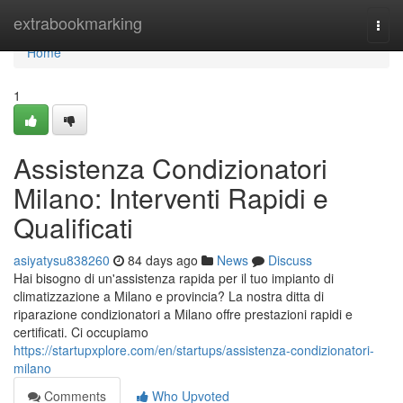
Home
extrabookmarking
Togg
navi
Home
1
Assistenza Condizionatori
Milano: Interventi Rapidi e
Qualificati
asiyatysu838260
84 days ago
News
Discuss
Hai bisogno di un'assistenza rapida per il tuo impianto di
climatizzazione a Milano e provincia? La nostra ditta di
riparazione condizionatori a Milano offre prestazioni rapidi e
certificati. Ci occupiamo
https://startupxplore.com/en/startups/assistenza-condizionatori-
milano
Comments
Who Upvoted