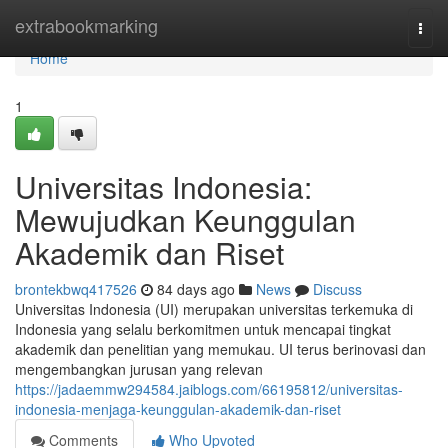
Home
extrabookmarking
Togg
navi
Home
1
Universitas Indonesia:
Mewujudkan Keunggulan
Akademik dan Riset
brontekbwq417526
84 days ago
News
Discuss
Universitas Indonesia (UI) merupakan universitas terkemuka di
Indonesia yang selalu berkomitmen untuk mencapai tingkat
akademik dan penelitian yang memukau. UI terus berinovasi dan
mengembangkan jurusan yang relevan
https://jadaemmw294584.jaiblogs.com/66195812/universitas-
indonesia-menjaga-keunggulan-akademik-dan-riset
Comments
Who Upvoted