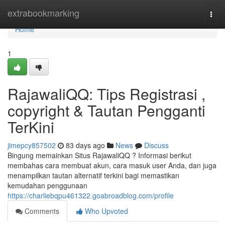
Home
extrabookmarking
Togg
navi
Home
1
RajawaliQQ: Tips Registrasi ,
copyright & Tautan Pengganti
TerKini
jimepcy857502
83 days ago
News
Discuss
Bingung memainkan Situs RajawaliQQ ? Informasi berikut
membahas cara membuat akun, cara masuk user Anda, dan juga
menampilkan tautan alternatif terkini bagi memastikan
kemudahan penggunaan
https://charliebqpu461322.goabroadblog.com/profile
Comments
Who Upvoted