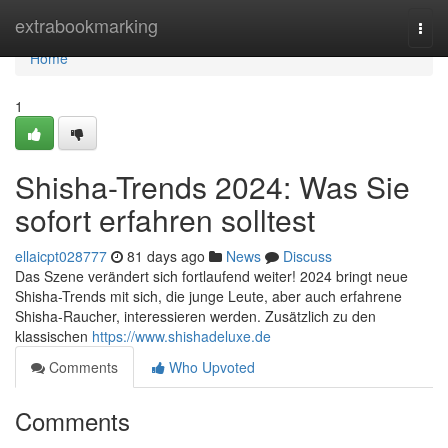
Home
extrabookmarking
Togg
navi
Home
1
Shisha-Trends 2024: Was Sie
sofort erfahren solltest
ellaicpt028777
81 days ago
News
Discuss
Das Szene verändert sich fortlaufend weiter! 2024 bringt neue
Shisha-Trends mit sich, die junge Leute, aber auch erfahrene
Shisha-Raucher, interessieren werden. Zusätzlich zu den
klassischen
https://www.shishadeluxe.de
Comments
Who Upvoted
Comments