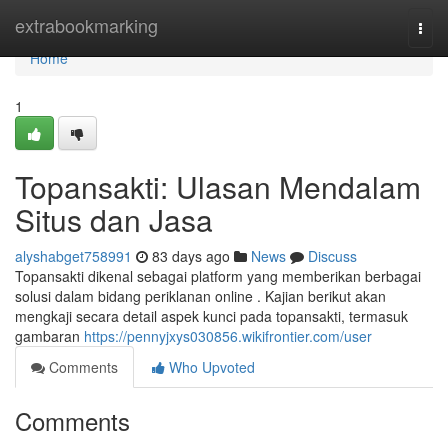
Home
extrabookmarking
Togg
navi
Home
1
Topansakti: Ulasan Mendalam
Situs dan Jasa
alyshabget758991
83 days ago
News
Discuss
Topansakti dikenal sebagai platform yang memberikan berbagai
solusi dalam bidang periklanan online . Kajian berikut akan
mengkaji secara detail aspek kunci pada topansakti, termasuk
gambaran
https://pennyjxys030856.wikifrontier.com/user
Comments
Who Upvoted
Comments