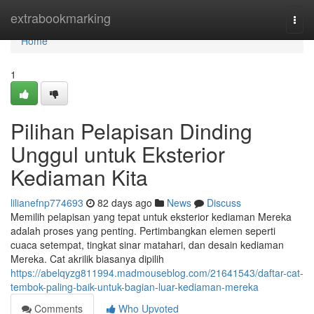
Home
extrabookmarking
Togg
navi
Home
1
Pilihan Pelapisan Dinding
Unggul untuk Eksterior
Kediaman Kita
lilianefnp774693
82 days ago
News
Discuss
Memilih pelapisan yang tepat untuk eksterior kediaman Mereka
adalah proses yang penting. Pertimbangkan elemen seperti
cuaca setempat, tingkat sinar matahari, dan desain kediaman
Mereka. Cat akrilik biasanya dipilih
https://abelqyzg811994.madmouseblog.com/21641543/daftar-cat-
tembok-paling-baik-untuk-bagian-luar-kediaman-mereka
Comments
Who Upvoted