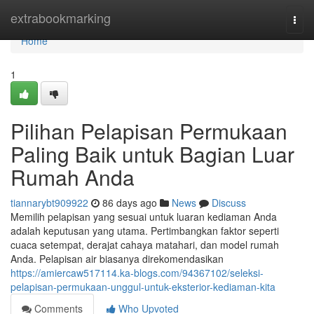
Home
extrabookmarking
Togg
navi
Home
1
Pilihan Pelapisan Permukaan
Paling Baik untuk Bagian Luar
Rumah Anda
tiannarybt909922
86 days ago
News
Discuss
Memilih pelapisan yang sesuai untuk luaran kediaman Anda
adalah keputusan yang utama. Pertimbangkan faktor seperti
cuaca setempat, derajat cahaya matahari, dan model rumah
Anda. Pelapisan air biasanya direkomendasikan
https://amiercaw517114.ka-blogs.com/94367102/seleksi-
pelapisan-permukaan-unggul-untuk-eksterior-kediaman-kita
Comments
Who Upvoted