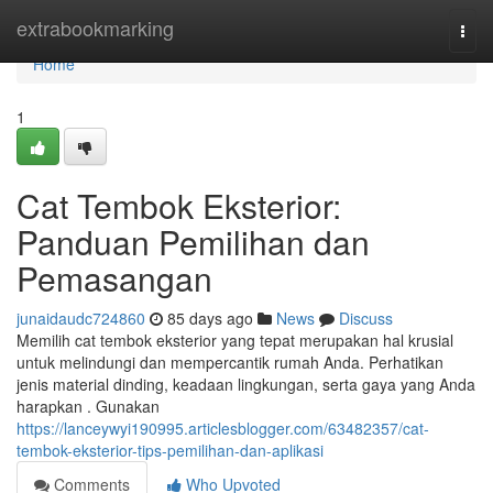
Home
extrabookmarking
Togg
navi
Home
1
Cat Tembok Eksterior:
Panduan Pemilihan dan
Pemasangan
junaidaudc724860
85 days ago
News
Discuss
Memilih cat tembok eksterior yang tepat merupakan hal krusial
untuk melindungi dan mempercantik rumah Anda. Perhatikan
jenis material dinding, keadaan lingkungan, serta gaya yang Anda
harapkan . Gunakan
https://lanceywyi190995.articlesblogger.com/63482357/cat-
tembok-eksterior-tips-pemilihan-dan-aplikasi
Comments
Who Upvoted