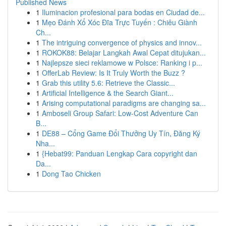
Published News
1
Iluminacion profesional para bodas en Ciudad de...
1
Mẹo Đánh Xổ Xóc Đĩa Trực Tuyến : Chiêu Giành
Ch...
1
The intriguing convergence of physics and innov...
1
ROKOK88: Belajar Langkah Awal Cepat ditujukan...
1
Najlepsze sieci reklamowe w Polsce: Ranking i p...
1
OfferLab Review: Is It Truly Worth the Buzz ?
1
Grab this utility 5.6: Retrieve the Classic...
1
Artificial Intelligence & the Search Giant...
1
Arising computational paradigms are changing sa...
1
Amboseli Group Safari: Low-Cost Adventure Can
B...
1
DE88 – Cổng Game Đổi Thưởng Uy Tín, Đăng Ký
Nha...
1
{Hebat99: Panduan Lengkap Cara copyright dan
Da...
1
Dong Tao Chicken