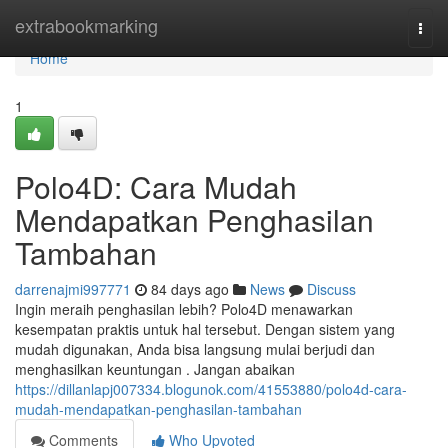
Home
extrabookmarking
Togg
navi
Home
1
Polo4D: Cara Mudah
Mendapatkan Penghasilan
Tambahan
darrenajmi997771
84 days ago
News
Discuss
Ingin meraih penghasilan lebih? Polo4D menawarkan
kesempatan praktis untuk hal tersebut. Dengan sistem yang
mudah digunakan, Anda bisa langsung mulai berjudi dan
menghasilkan keuntungan . Jangan abaikan
https://dillanlapj007334.blogunok.com/41553880/polo4d-cara-
mudah-mendapatkan-penghasilan-tambahan
Comments
Who Upvoted