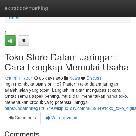
Home
extrabookmarking
Home
1
Toko Store Dalam Jaringan:
Cara Lengkap Memulai Usaha
keithrffi117364
86 days ago
News
Discuss
Ingin membuka bisnis online? Platform toko dalam jaringan
adalah jalan yang tepat! Langkah ini akan mengupas secara
tuntas semua aspek penting, mulai dari menentukan nama toko,
menemukan produk yang potensial, hingga
https://adamnneg120579.wikipublicity.com/8629849/toko_toko_di
Comments
Who Upvoted
Comments