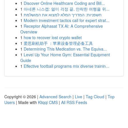
1
Discover Online Healthcare Coding and Bill...
1
아네론 니스캡: 멀미 걱정 끝, 안락한 여행을 위...
1
חשפניות: המדריך המלא למצוא את המושלמת
1
Modern investment tactics call for expert strat...
1
Receptor Alphasat TX AI: A Comprehensive
Overview
1
how to recover lost crypto wallet
1
爱思刷机助手 ：苹果设备管理必备工具
1
Determining This Medication vs. The Equiva...
1
Level Up Your Home Gym: Essential Equipment
Guide
1
Effective football programs mix diverse trainin...
Copyright © 2026 |
Advanced Search
|
Live
|
Tag Cloud
|
Top
Users
| Made with
Kliqqi CMS
|
All RSS Feeds