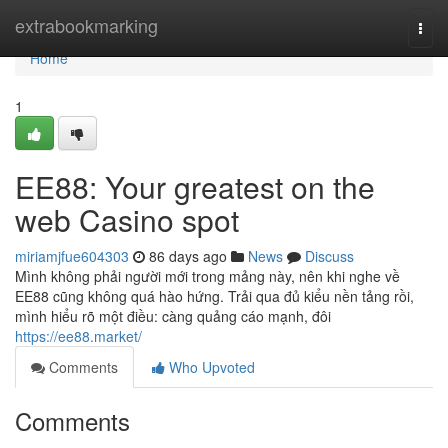
Home
extrabookmarking
Togg
navi
Home
1
EE88: Your greatest on the
web Casino spot
miriamjfue604303
86 days ago
News
Discuss
Mình không phải người mới trong mảng này, nên khi nghe về
EE88 cũng không quá hào hứng. Trải qua đủ kiểu nền tảng rồi,
mình hiểu rõ một điều: càng quảng cáo mạnh, đôi
https://ee88.market/
Comments
Who Upvoted
Comments