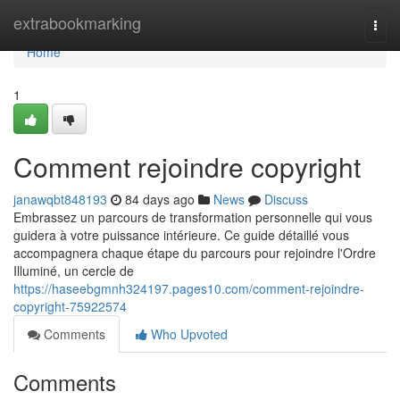
Home
extrabookmarking
Togg
navi
Home
1
Comment rejoindre copyright
janawqbt848193
84 days ago
News
Discuss
Embrassez un parcours de transformation personnelle qui vous
guidera à votre puissance intérieure. Ce guide détaillé vous
accompagnera chaque étape du parcours pour rejoindre l'Ordre
Illuminé, un cercle de
https://haseebgmnh324197.pages10.com/comment-rejoindre-
copyright-75922574
Comments
Who Upvoted
Comments