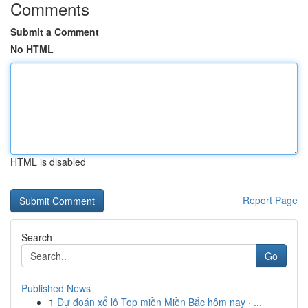
Comments
Submit a Comment
No HTML
HTML is disabled
Report Page
Search
Go
Published News
1
Dự đoán xổ lô Top miền Miền Bắc hôm nay · ...