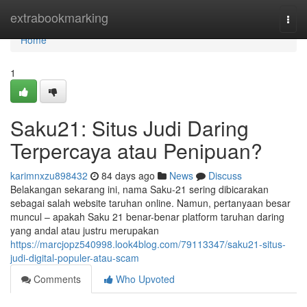
Home
extrabookmarking
Togg
navi
Home
1
Saku21: Situs Judi Daring
Terpercaya atau Penipuan?
karimnxzu898432
84 days ago
News
Discuss
Belakangan sekarang ini, nama Saku-21 sering dibicarakan
sebagai salah website taruhan online. Namun, pertanyaan besar
muncul – apakah Saku 21 benar-benar platform taruhan daring
yang andal atau justru merupakan
https://marcjopz540998.look4blog.com/79113347/saku21-situs-
judi-digital-populer-atau-scam
Comments
Who Upvoted