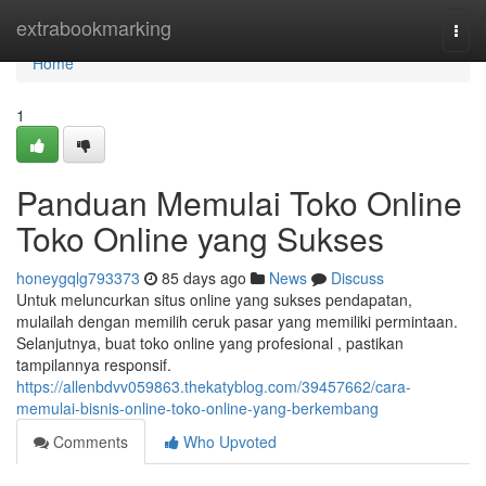
Home
extrabookmarking
Togg
navi
Home
1
Panduan Memulai Toko Online
Toko Online yang Sukses
honeygqlg793373
85 days ago
News
Discuss
Untuk meluncurkan situs online yang sukses pendapatan,
mulailah dengan memilih ceruk pasar yang memiliki permintaan.
Selanjutnya, buat toko online yang profesional , pastikan
tampilannya responsif.
https://allenbdvv059863.thekatyblog.com/39457662/cara-
memulai-bisnis-online-toko-online-yang-berkembang
Comments
Who Upvoted