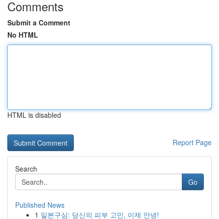
Comments
Submit a Comment
No HTML
HTML is disabled
Report Page
Search
Go
Published News
1
일본구심: 당신의 피부 고민, 이제 안녕!