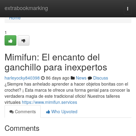
Home
extrabookmarking
Togg
navi
Home
1
Mimifun: El encanto del
ganchillo para inexpertos
harleyocky840398
86 days ago
News
Discuss
¿Siempre has anhelado aprender a hacer objetos bonitas con el
crochet? ¡ Esta marca te ofrece una forma genial para conocer la
verdadera magia de este tradicional oficio! Nuestros talleres
virtuales
https://www.mimifun.services
Comments
Who Upvoted
Comments