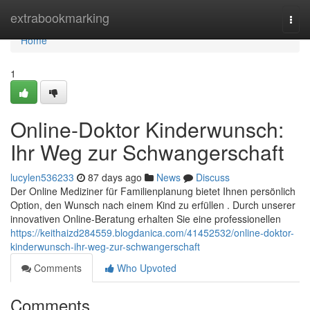
Home
extrabookmarking
Togg
navi
Home
1
Online-Doktor Kinderwunsch:
Ihr Weg zur Schwangerschaft
lucylen536233
87 days ago
News
Discuss
Der Online Mediziner für Familienplanung bietet Ihnen persönlich
Option, den Wunsch nach einem Kind zu erfüllen . Durch unserer
innovativen Online-Beratung erhalten Sie eine professionellen
https://keithaizd284559.blogdanica.com/41452532/online-doktor-
kinderwunsch-ihr-weg-zur-schwangerschaft
Comments
Who Upvoted
Comments