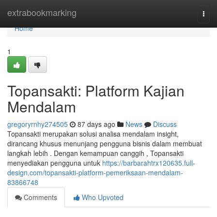
Home
extrabookmarking
Togg
navi
Home
1
Topansakti: Platform Kajian
Mendalam
gregoryrnhy274505
87 days ago
News
Discuss
Topansakti merupakan solusi analisa mendalam insight,
dirancang khusus menunjang pengguna bisnis dalam membuat
langkah lebih . Dengan kemampuan canggih , Topansakti
menyediakan pengguna untuk
https://barbarahtrx120635.full-
design.com/topansakti-platform-pemeriksaan-mendalam-
83866748
Comments
Who Upvoted