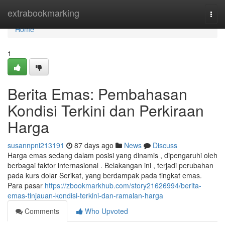
Home
extrabookmarking
Togg
navi
Home
1
Berita Emas: Pembahasan
Kondisi Terkini dan Perkiraan
Harga
susannpni213191
87 days ago
News
Discuss
Harga emas sedang dalam posisi yang dinamis , dipengaruhi oleh
berbagai faktor internasional . Belakangan ini , terjadi perubahan
pada kurs dolar Serikat, yang berdampak pada tingkat emas.
Para pasar
https://zbookmarkhub.com/story21626994/berita-
emas-tinjauan-kondisi-terkini-dan-ramalan-harga
Comments
Who Upvoted