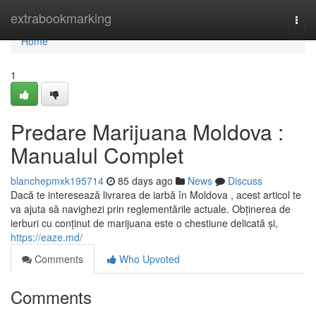
Home
extrabookmarking
Togg
navi
Home
1
Predare Marijuana Moldova :
Manualul Complet
blanchepmxk195714
85 days ago
News
Discuss
Dacă te interesează livrarea de iarbă în Moldova , acest articol te
va ajuta să navighezi prin reglementările actuale. Obținerea de
ierburi cu conținut de marijuana este o chestiune delicată și,
https://eaze.md/
Comments
Who Upvoted
Comments