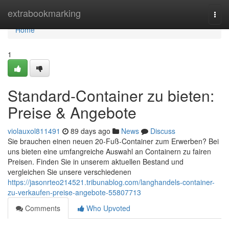
Home
extrabookmarking
Togg
navi
Home
1
Standard-Container zu bieten:
Preise & Angebote
violauxol811491
89 days ago
News
Discuss
Sie brauchen einen neuen 20-Fuß-Container zum Erwerben? Bei
uns bieten eine umfangreiche Auswahl an Containern zu fairen
Preisen. Finden Sie in unserem aktuellen Bestand und
vergleichen Sie unsere verschiedenen
https://jasonrteo214521.tribunablog.com/langhandels-container-
zu-verkaufen-preise-angebote-55807713
Comments
Who Upvoted