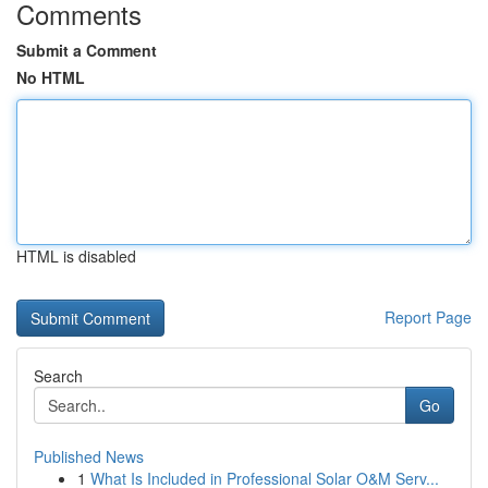
Comments
Submit a Comment
No HTML
HTML is disabled
Report Page
Search
Go
Published News
1
What Is Included in Professional Solar O&M Serv...