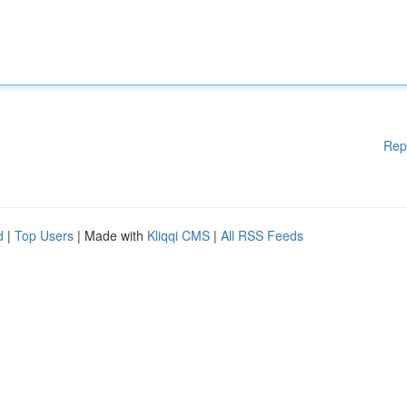
Rep
d
|
Top Users
| Made with
Kliqqi CMS
|
All RSS Feeds