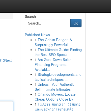
Search
Go
Published News
1
The Goblin Ranger: A
Surprisingly Powerful ...
1
The Ultimate Guide: Finding
the Best SEO Specia...
1
Are Zero-Down Solar
313/text
Financing Programs
Availabl...
1
Strategic developments and
tactical techniques ...
1
Unleash Your Authentic
Self: Intimate Intimates...
1
Orlando Movers: Locate
Cheap Options Close By
1
TGA899 ติดต่อเรา: วิธีติดต่อ
และช่องทางการช่วยเหลือ