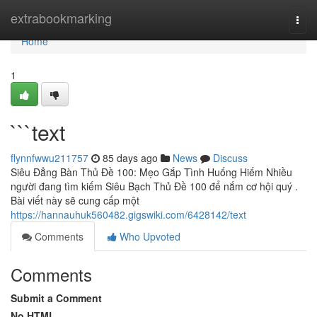
Home
extrabookmarking
Togg
navi
Home
1
```text
flynnfwwu211757
85 days ago
News
Discuss
Siêu Đẳng Bàn Thủ Đề 100: Mẹo Gắp Tình Huống Hiếm Nhiều
người đang tìm kiếm Siêu Bạch Thủ Đề 100 để nắm cơ hội quý .
Bài viết này sẽ cung cấp một
https://hannauhuk560482.gigswiki.com/6428142/text
Comments
Who Upvoted
Comments
Submit a Comment
No HTML