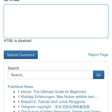
HTML is disabled
Report Page
Search
Go
Published News
1
24club: The Ultimate Guide for Beginners
1
Klicktipp Erfahrungen: Was Nutzer wirklich beri...
1
Dewa212: Tutorial Utuh untuk Pengguna
1
Telegram copyright：安全消息应用终极指南
1
The Future of Video Streaming: Trends and Techn...