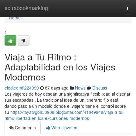
Home
extrabookmarking
Togg
navi
Home
1
Viaja a Tu Ritmo :
Adaptabilidad en los Viajes
Modernos
elodieqmfi224999
87 days ago
News
Discuss
Los viajeros de hoy desean una significativa flexibilidad al diseñar
sus escapadas . La tradicional idea de un itinerario fijo está
dando paso a un modelo donde el viajero tiene el control sobre
su
https://tayatvgb653906.blog5star.com/41649948/viaja-a-tu-
ritmo-libertad-en-los-excursiones-modernos
Comments
Who Upvoted