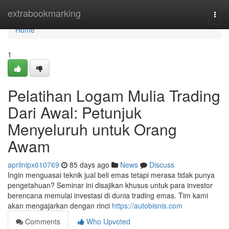
Home
extrabookmarking
Togg
navi
Home
1
Pelatihan Logam Mulia Trading
Dari Awal: Petunjuk
Menyeluruh untuk Orang
Awam
aprilnipx610769
85 days ago
News
Discuss
Ingin menguasai teknik jual beli emas tetapi merasa tidak punya
pengetahuan? Seminar ini disajikan khusus untuk para investor
berencana memulai investasi di dunia trading emas. Tim kami
akan mengajarkan dengan rinci
https://autobisnis.com
Comments
Who Upvoted