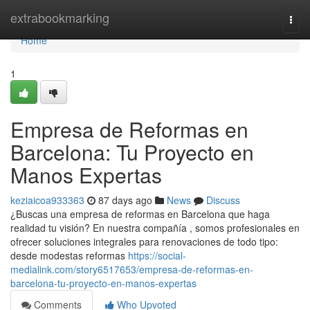
Home
extrabookmarking
Togg
navi
Home
1
Empresa de Reformas en
Barcelona: Tu Proyecto en
Manos Expertas
keziaicoa933363
87 days ago
News
Discuss
¿Buscas una empresa de reformas en Barcelona que haga
realidad tu visión? En nuestra compañía , somos profesionales en
ofrecer soluciones integrales para renovaciones de todo tipo:
desde modestas reformas
https://social-
medialink.com/story6517653/empresa-de-reformas-en-
barcelona-tu-proyecto-en-manos-expertas
Comments
Who Upvoted