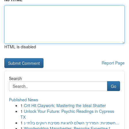
HTML is disabled
Report Page
Search
Go
Published News
1
Crit Hit Claywork: Mastering the Ideal Shatter
1
Unlock Your Future: Psychic Readings in Cypress
TX
1
חשפניות: המדריך השלם לחגיגת מסיבת רווקים בלתי נ...
1
Woodworking Manchester: Bespoke Expertise f...