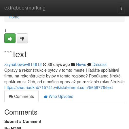
Home
extrabookmarking
Togg
navi
Home
1
```text
zaynabbwbw614612
86 days ago
News
Discuss
Opravy a rekonštrukcie bytov v tomto meste Hľadáte spoľahlivú
firmu na rekonštrukcie bytov v tomto regióne? Ponúkame široké
spektrum služieb, od menších oprav až po rozsiahle rekonštrukcie
https://shaunadkhb715741.wikistatement.com/5658776/text
Comments
Who Upvoted
Comments
Submit a Comment
No HTML