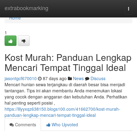
Home
extrabookmarking
Togg
navi
Home
1
Kost Murah: Panduan Lengkap
Mencari Tempat Tinggal Ideal
jasontgcf670010
87 days ago
News
Discuss
Mencari hunian sewa terjangkau di daerah besar bisa menjadi
tantangan. Tips ini akan membantu Anda menemukan lokasi
yang cocok dengan anggaran dan kebutuhan Anda. Perhatikan
hal penting seperti posisi ,
https://lilyyxqz638150.blogs100.com/41662700/kost-murah-
panduan-lengkap-mencari-tempat-tinggal-ideal
Comments
Who Upvoted