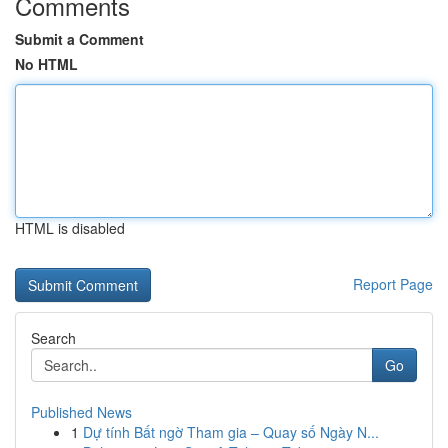
Comments
Submit a Comment
No HTML
HTML is disabled
Report Page
Search
Go
Published News
1
Dự tính Bất ngờ Tham gia – Quay số Ngày N...