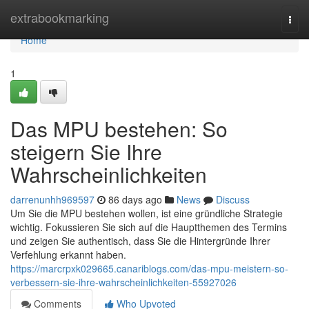
Home
extrabookmarking
Togg
navi
Home
1
Das MPU bestehen: So
steigern Sie Ihre
Wahrscheinlichkeiten
darrenunhh969597
86 days ago
News
Discuss
Um Sie die MPU bestehen wollen, ist eine gründliche Strategie
wichtig. Fokussieren Sie sich auf die Hauptthemen des Termins
und zeigen Sie authentisch, dass Sie die Hintergründe Ihrer
Verfehlung erkannt haben.
https://marcrpxk029665.canariblogs.com/das-mpu-meistern-so-
verbessern-sie-ihre-wahrscheinlichkeiten-55927026
Comments
Who Upvoted