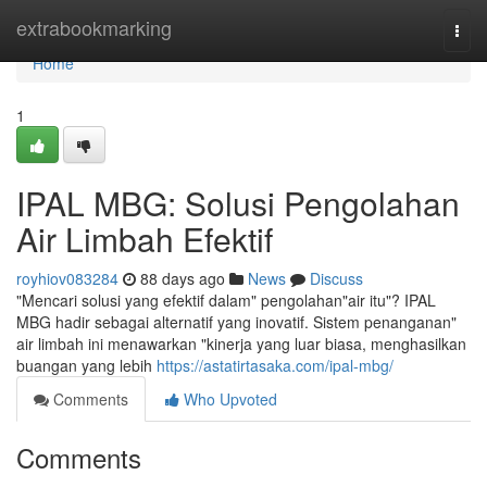
Home
extrabookmarking
Togg
navi
Home
1
IPAL MBG: Solusi Pengolahan
Air Limbah Efektif
royhiov083284
88 days ago
News
Discuss
"Mencari solusi yang efektif dalam" pengolahan"air itu"? IPAL
MBG hadir sebagai alternatif yang inovatif. Sistem penanganan"
air limbah ini menawarkan "kinerja yang luar biasa, menghasilkan
buangan yang lebih
https://astatirtasaka.com/ipal-mbg/
Comments
Who Upvoted
Comments