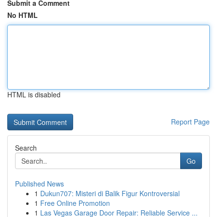
Submit a Comment
No HTML
HTML is disabled
Report Page
Search
Go
Published News
1
Dukun707: Misteri di Balik Figur Kontroversial
1
Free Online Promotion
1
Las Vegas Garage Door Repair: Reliable Service ...