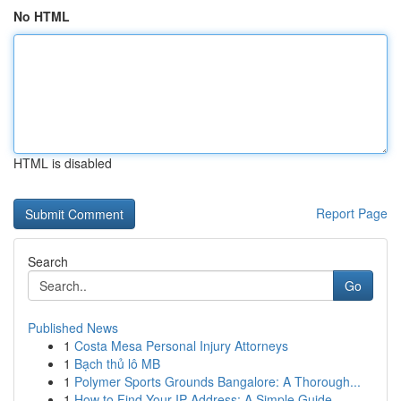
No HTML
HTML is disabled
Report Page
Search
Go
Published News
1
Costa Mesa Personal Injury Attorneys
1
Bạch thủ lô MB
1
Polymer Sports Grounds Bangalore: A Thorough...
1
How to Find Your IP Address: A Simple Guide