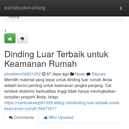
Home
extrabookmarking
Togg
navi
Home
1
Dinding Luar Terbaik untuk
Keamanan Rumah
phoebenxhb521252
87 days ago
News
Discuss
Memilih material yang tepat untuk dinding luar rumah Anda
adalah kunci penting untuk keamanan jangka panjang. Cat
tembok eksterior berkualitas tinggi tidak hanya meningkatkan
tampilan properti Anda, tetapi
https://martinakxkq591359.isblog.net/dinding-luar-terbaik-untuk-
keamanan-rumah-58473517
Comments
Who Upvoted