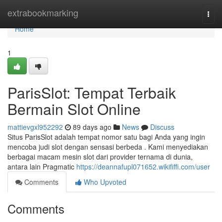
Home
extrabookmarking
Togg
navi
Home
1
ParisSlot: Tempat Terbaik
Bermain Slot Online
mattievgxl952292
89 days ago
News
Discuss
Situs ParisSlot adalah tempat nomor satu bagi Anda yang ingin
mencoba judi slot dengan sensasi berbeda . Kami menyediakan
berbagai macam mesin slot dari provider ternama di dunia,
antara lain Pragmatic
https://deannafupl071652.wikififfi.com/user
Comments
Who Upvoted
Comments