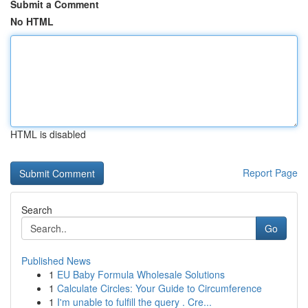
Submit a Comment
No HTML
HTML is disabled
Report Page
Search
Go
Published News
1
EU Baby Formula Wholesale Solutions
1
Calculate Circles: Your Guide to Circumference
1
I'm unable to fulfill the query . Cre...