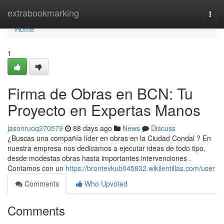
Home
extrabookmarking
Togg
navi
Home
1
Firma de Obras en BCN: Tu
Proyecto en Expertas Manos
jasonruoq370579
88 days ago
News
Discuss
¿Buscas una compañía líder en obras en la Ciudad Condal ? En
nuestra empresa nos dedicamos a ejecutar ideas de todo tipo,
desde modestas obras hasta importantes intervenciones .
Contamos con un
https://brontevkub045832.wikilentillas.com/user
Comments
Who Upvoted
Comments