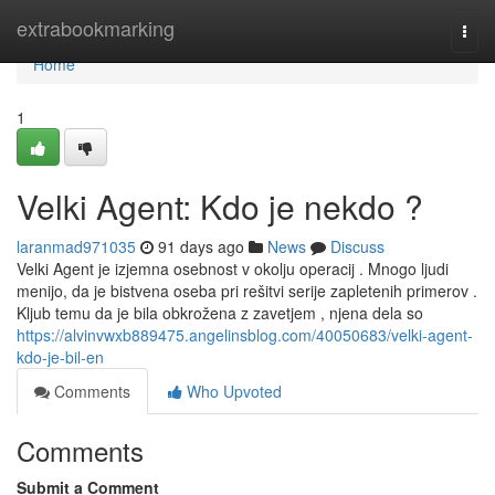
Home
extrabookmarking
Togg
navi
Home
1
Velki Agent: Kdo je nekdo ?
laranmad971035
91 days ago
News
Discuss
Velki Agent je izjemna osebnost v okolju operacij . Mnogo ljudi
menijo, da je bistvena oseba pri rešitvi serije zapletenih primerov .
Kljub temu da je bila obkrožena z zavetjem , njena dela so
https://alvinvwxb889475.angelinsblog.com/40050683/velki-agent-
kdo-je-bil-en
Comments
Who Upvoted
Comments
Submit a Comment