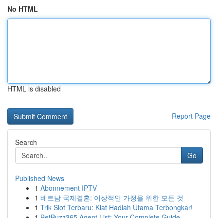
No HTML
HTML is disabled
Report Page
Search
Go
Published News
1
Abonnement IPTV
1
베트남 국제결혼: 이상적인 가정을 위한 모든 것
1
Trik Slot Terbaru: Kiat Hadiah Utama Terbongkar!
1
BetBuzz365 Agent List: Your Complete Guide